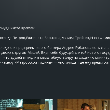
вчук,Никита Кравчук
ксандр Петров,Елизавета Базыкина,Михаил Тройник,Иван Фомин
молодого и предприимчивого банкира Андрея Рубанова есть жен
 двоих с другом Мишей. Видя себя будущей элитой нового госуд
ся, что друзей втянули в масштабную аферу по хищению миллиард
камеру «Матросской тишины» — чистилище, где ему предстоит 