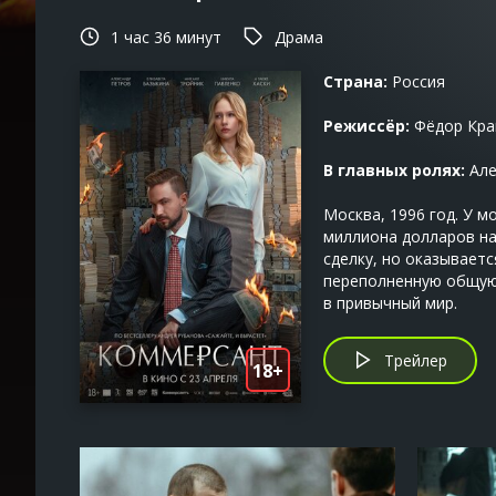
1 час 36 минут
Драма
Страна:
Россия
Режиссёр:
Фёдор Кра
В главных ролях:
Але
Москва, 1996 год. У 
миллиона долларов на
сделку, но оказывает
переполненную общую 
в привычный мир.
Трейлер
18+