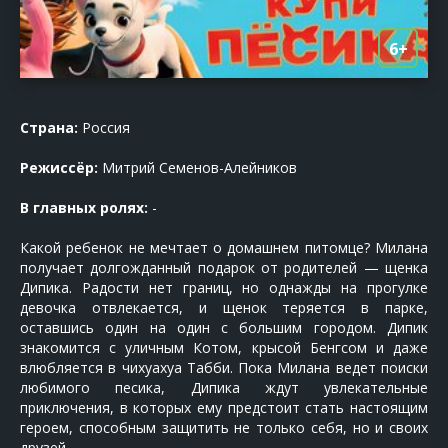
6+
Страна:
Россия
Режиссёр:
Митрий Семенов-Алейников
В главных ролях:
-
Какой ребенок не мечтает о домашнем питомце? Милана
получает долгожданный подарок от родителей — щенка
Дипика. Радости нет границ, но однажды на прогулке
девочка отвлекается, и щенок теряется в парке,
оставшись один на один с большим городом. Дипик
знакомится с уличным Котом, крысой Бенгсом и даже
влюбляется в чихуахуа Табби. Пока Милана ведет поиски
любимого песика, Дипика ждут увлекательные
приключения, в которых ему предстоит стать настоящим
героем, способным защитить не только себя, но и своих
друзей.